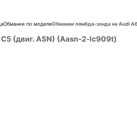
да
Обманки по модели
Обманки лямбда-зонда на Audi A6 
C5 (двиг. ASN) (Aasn-2-lc909t)