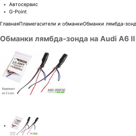
Автосервис
G-Point
Главная
Пламегасители и обманки
Обманки лямбда-зон
Обманки лямбда-зонда на Audi A6 II 