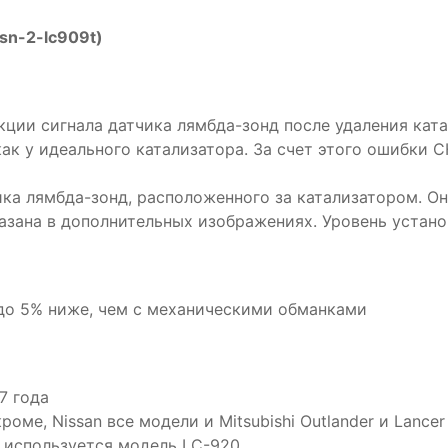
asn-2-lc909t)
ции сигнала датчика лямбда-зонд после удаления ката
как у идеального катализатора. За счет этого ошибки 
ика лямбда-зонд, расположенного за катализатором. О
азана в дополнительных изображениях. Уровень устано
 до 5% ниже, чем с механическими обманками
7 года
оме, Nissan все модели и Mitsubishi Outlander и Lancer
 используется модель LC-920