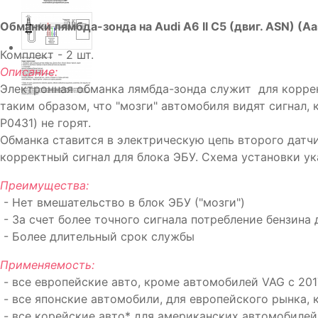
Обманки лямбда-зонда на Audi A6 II C5 (двиг. ASN) (A
Комплект - 2 шт.
Описание:
Электронная обманка лямбда-зонда служит для коррек
таким образом, что "мозги" автомобиля видят сигнал, 
P0431) не горят.
Обманка ставится в электрическую цепь второго датч
корректный сигнал для блока ЭБУ. Схема установки ук
Преимущества:
- Нет вмешательство в блок ЭБУ ("мозги")
- За счет более точного сигнала потребление бензина
- Более длительный срок службы
Применяемость:
- все европейские авто, кроме автомобилей VAG с 201
- все японские автомобили, для европейского рынка, кр
- все корейские авто* для американских автомобилей