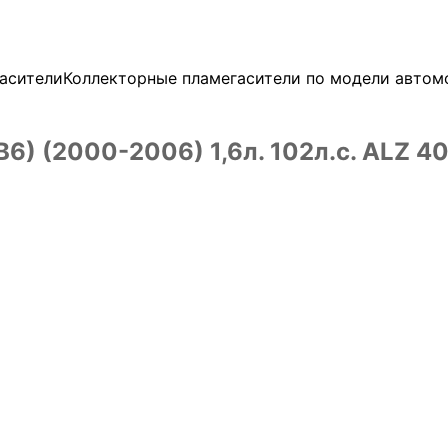
асители
Коллекторные пламегасители по модели автом
(B6) (2000-2006) 1,6л. 102л.с. ALZ 