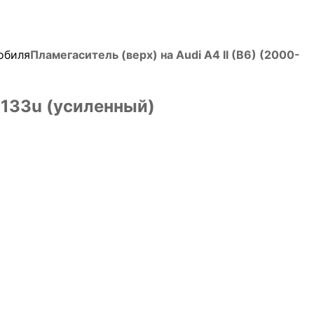
обиля
Пламегаситель (верх) на Audi A4 II (B6) (2000-
40133u (усиленный)