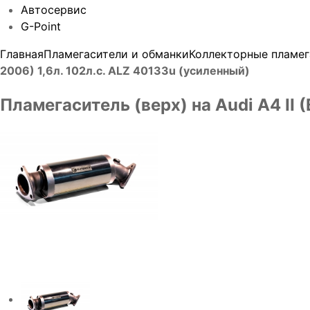
Автосервис
G-Point
Главная
Пламегасители и обманки
Коллекторные пламег
2006) 1,6л. 102л.с. ALZ 40133u (усиленный)
Пламегаситель (верх) на Audi A4 II 