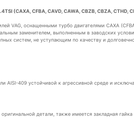
 1.4TSI (CAXA, CFBA, CAVD, CAWA, CBZB, CBZA, CTHD,
илей VAG, оснащенными турбо двигателями CAXA (CFBA
нальным заменителем, выполненным в заводских услов
пных систем, не уступающим по качеству и долговечн
ли AISI-409 устойчивой к агрессивной среде и исклю
оригинальной детали, также имеется закладная гайка